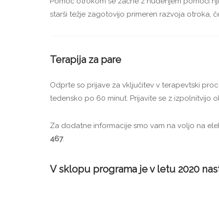
Pomoč otrokom se začne z nudenjem pomoči njih
starši težje zagotovijo primeren razvoja otroka, č
Terapija za pare
Odprte so prijave za vključitev v terapevtski pro
tedensko po 60 minut. Prijavite se z izpolnitvijo
Za dodatne informacije smo vam na voljo na elekt
467
.
V sklopu programa je v letu 2020 nasta