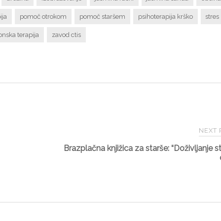
ija
pomoč otrokom
pomoč staršem
psihoterapija krško
stres
nska terapija
zavod ctis
NEXT
Brazplačna knjižica za starše: “Doživljanje st