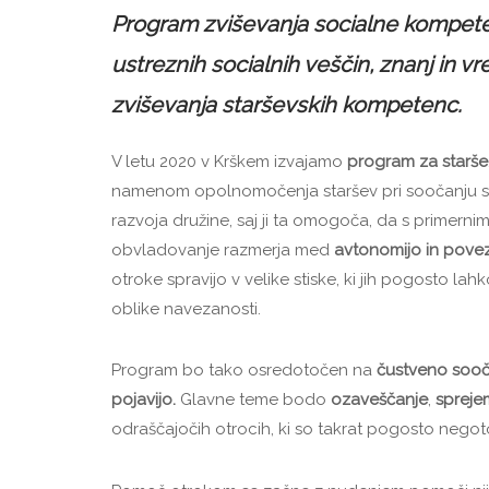
Program zviševanja socialne kompete
ustreznih socialnih veščin, znanj in 
zviševanja starševskih kompetenc.
V letu 2020 v Krškem izvajamo
program za starše
namenom opolnomočenja staršev pri soočanju 
razvoja družine, saj ji ta omogoča, da s primern
obvladovanje razmerja med
avtonomijo in povez
otroke spravijo v velike stiske, ki jih pogosto l
oblike navezanosti.
Program bo tako osredotočen na
čustveno soočan
pojavijo.
Glavne teme bodo
ozaveščanje
,
spreje
odraščajočih otrocih, ki so takrat pogosto negot