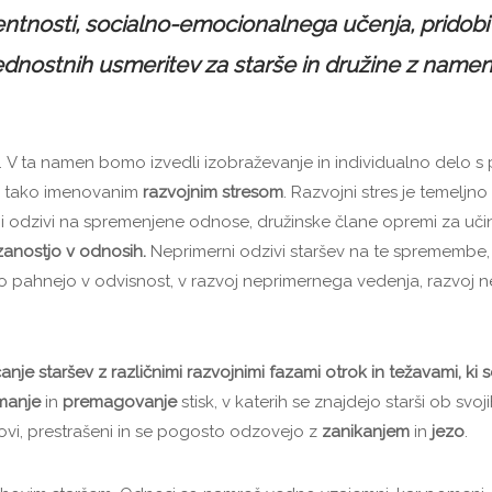
ntnosti, socialno-emocionalnega učenja, pridobi
vrednostnih usmeritev za starše in družine z nam
. V ta namen bomo izvedli izobraževanje in individualno delo s p
s tako imenovanim
razvojnim stresom
. Razvojni stres je temeljno
imi odzivi na spremenjene odnose, družinske člane opremi za uči
anostjo v odnosih.
Neprimerni odzivi staršev na te spremembe,
ahko pahnejo v odvisnost, v razvoj neprimernega vedenja, razvoj 
je staršev z različnimi razvojnimi fazami otrok in težavami, ki s
manje
in
premagovanje
stisk, v katerih se znajdejo starši ob svoj
ovi, prestrašeni in se pogosto odzovejo z
zanikanjem
in
jezo
.