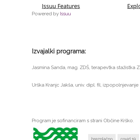
Powered by
Issuu
Izvajalki programa:
Jasmina Sanda, mag. ZDŠ, terapevtka stažistka 
Urška Kranjc Jakša, univ. dipl. fil, izpopolnjevanj
Program je sofinanciram s strani Občine Krško.
brezplačno
covid 19