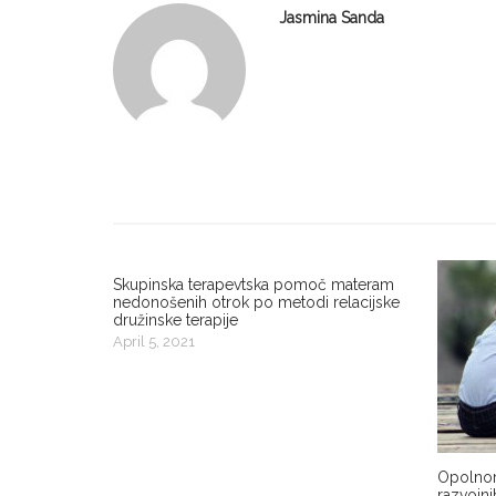
Jasmina Sanda
n
a
v
i
g
Skupinska terapevtska pomoč materam
nedonošenih otrok po metodi relacijske
družinske terapije
a
April 5, 2021
t
i
Opolnom
razvojni