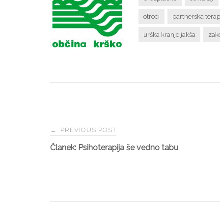
otroci
partnerska terap
urška kranjc jakša
zako
←
PREVIOUS POST
P
Članek: Psihoterapija še vedno tabu
o
s
t