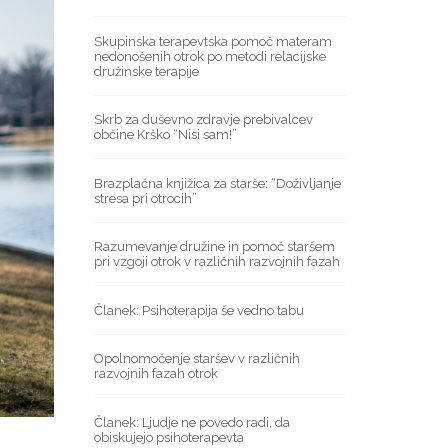
f
o
Skupinska terapevtska pomoč materam
nedonošenih otrok po metodi relacijske
r
družinske terapije
:
Skrb za duševno zdravje prebivalcev
občine Krško “Nisi sam!”
Brazplačna knjižica za starše: “Doživljanje
stresa pri otrocih”
Razumevanje družine in pomoč staršem
pri vzgoji otrok v različnih razvojnih fazah
Članek: Psihoterapija še vedno tabu
Opolnomočenje staršev v različnih
razvojnih fazah otrok
Članek: Ljudje ne povedo radi, da
obiskujejo psihoterapevta