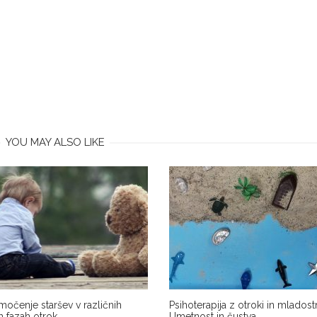
YOU MAY ALSO LIKE
očenje staršev v različnih
Psihoterapija z otroki in mladostn
h fazah otrok
Umetnost in čustva