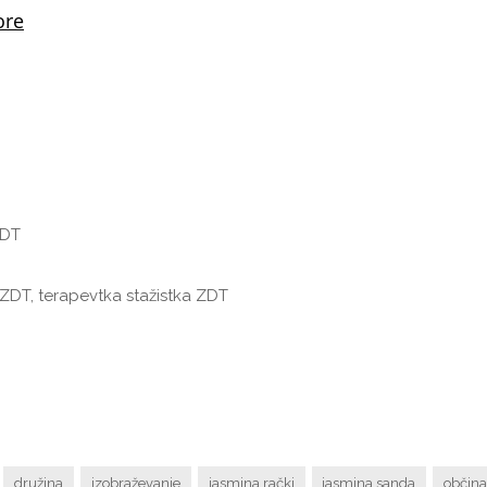
ZDT
e ZDT, terapevtka stažistka ZDT
družina
izobraževanje
jasmina rački
jasmina sanda
občina