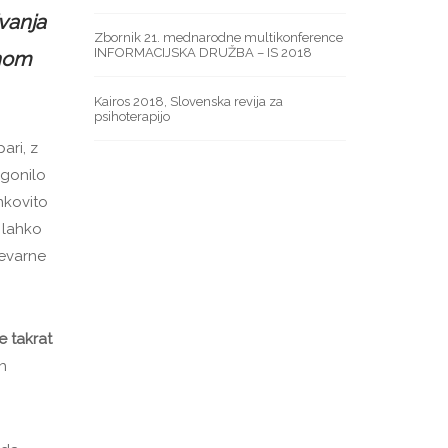
vanja
Zbornik 21. mednarodne multikonference
INFORMACIJSKA DRUŽBA – IS 2018
enom
Kairos 2018, Slovenska revija za
psihoterapijo
ari, z
 gonilo
nkovito
 lahko
nevarne
e takrat
ih