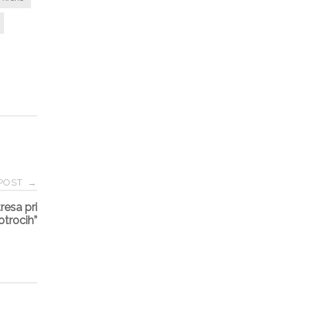
 POST
→
resa pri
otrocih”