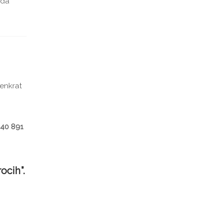
 da
 enkrat
)40 891
ocih”.