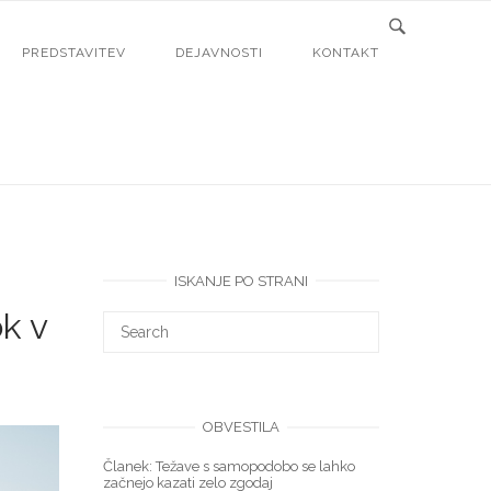
PREDSTAVITEV
DEJAVNOSTI
KONTAKT
ISKANJE PO STRANI
k v
S
S
E
e
A
R
C
a
H
r
OBVESTILA
c
Članek: Težave s samopodobo se lahko
h
začnejo kazati zelo zgodaj