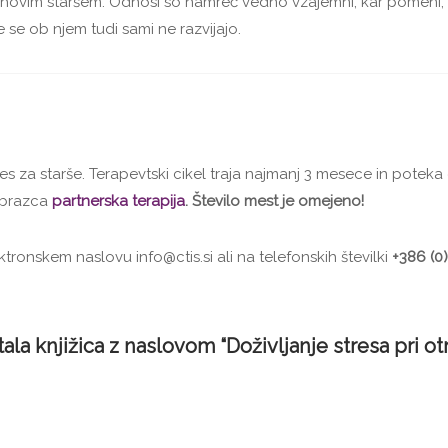
ovim staršem. Odnosi so namreč vedno vzajemni, kar pomeni,
e se ob njem tudi sami ne razvijajo.
ces za starše. Terapevtski cikel traja najmanj 3 mesece in poteka
 obrazca
partnerska terapija
. Število mest je omejeno!
ronskem naslovu info@ctis.si ali na telefonskih številki
+386 (0
la knjižica z naslovom “Doživljanje stresa pri otr