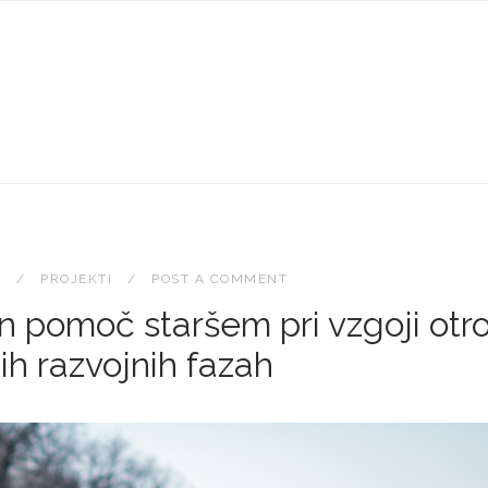
0
PROJEKTI
POST A COMMENT
 pomoč staršem pri vzgoji otro
nih razvojnih fazah